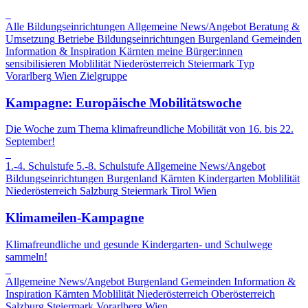
Alle Bildungseinrichtungen
Allgemeine News/Angebot
Beratung &
Umsetzung
Betriebe
Bildungseinrichtungen
Burgenland
Gemeinden
Information & Inspiration
Kärnten
meine Bürger:innen
sensibilisieren
Moblilität
Niederösterreich
Steiermark
Typ
Vorarlberg
Wien
Zielgruppe
Kampagne: Europäische Mobilitätswoche
Die Woche zum Thema klimafreundliche Mobilität von 16. bis 22.
September!
1.-4. Schulstufe
5.-8. Schulstufe
Allgemeine News/Angebot
Bildungseinrichtungen
Burgenland
Kärnten
Kindergarten
Moblilität
Niederösterreich
Salzburg
Steiermark
Tirol
Wien
Klimameilen-Kampagne
Klimafreundliche und gesunde Kindergarten- und Schulwege
sammeln!
Allgemeine News/Angebot
Burgenland
Gemeinden
Information &
Inspiration
Kärnten
Moblilität
Niederösterreich
Oberösterreich
Salzburg
Steiermark
Vorarlberg
Wien