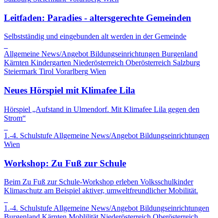
Leitfaden: Paradies - altersgerechte Gemeinden
Selbstständig und eingebunden alt werden in der Gemeinde
Allgemeine News/Angebot
Bildungseinrichtungen
Burgenland
Kärnten
Kindergarten
Niederösterreich
Oberösterreich
Salzburg
Steiermark
Tirol
Vorarlberg
Wien
Neues Hörspiel mit Klimafee Lila
Hörspiel „Aufstand in Ulmendorf. Mit Klimafee Lila gegen den
Strom“
1.-4. Schulstufe
Allgemeine News/Angebot
Bildungseinrichtungen
Wien
Workshop: Zu Fuß zur Schule
Beim Zu Fuß zur Schule-Workshop erleben Volksschulkinder
Klimaschutz am Beispiel aktiver, umweltfreundlicher Mobilität.
1.-4. Schulstufe
Allgemeine News/Angebot
Bildungseinrichtungen
Burgenland
Kärnten
Moblilität
Niederösterreich
Oberösterreich