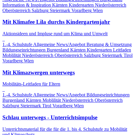
Information & Inspiration
Kärnten
Kindergarten
Niederösterreich
Oberösterreich
Salzburg
Steiermark
Vorarlberg
Wien
Mit Klimafee Lila durchs Kindergartenjahr
Aktionsideen und Impluse rund um Klima und Umwelt
1.-4. Schulstufe
Allgemeine News/Angebot
Beratung & Umsetzung
Bildungseinrichtungen
Burgenland
Kärnten
Kindergarten
Leitfaden
Moblilität
Niederösterreich
Oberösterreich
Salzburg
Steiermark
Tirol
Vorarlberg
Wien
Mit Klimazwergen unterwegs
Mobilitäts-Leitfaden für Eltern
1.-4. Schulstufe
Allgemeine News/Angebot
Bildungseinrichtungen
Burgenland
Kärnten
Moblilität
Niederösterreich
Oberösterreich
Salzburg
Steiermark
Tirol
Vorarlberg
Wien
Schlau unterwegs - Unterrichtsimpulse
Unterrichtsmaterial für die für die 1. bis 4. Schulstufe zu Mobilität
und Klimaschutz