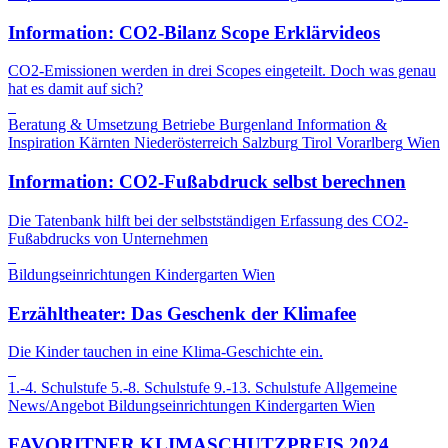
Information: CO2-Bilanz Scope Erklärvideos
CO2-Emissionen werden in drei Scopes eingeteilt. Doch was genau
hat es damit auf sich?
Beratung & Umsetzung
Betriebe
Burgenland
Information &
Inspiration
Kärnten
Niederösterreich
Salzburg
Tirol
Vorarlberg
Wien
Information: CO2-Fußabdruck selbst berechnen
Die Tatenbank hilft bei der selbstständigen Erfassung des CO2-
Fußabdrucks von Unternehmen
Bildungseinrichtungen
Kindergarten
Wien
Erzähltheater: Das Geschenk der Klimafee
Die Kinder tauchen in eine Klima-Geschichte ein.
1.-4. Schulstufe
5.-8. Schulstufe
9.-13. Schulstufe
Allgemeine
News/Angebot
Bildungseinrichtungen
Kindergarten
Wien
FAVORITNER KLIMASCHUTZPREIS 2024