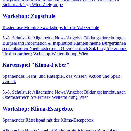
Steiermark
Typ
Wien
Zielgruppe
Workshop: Zugschule
Kostenlose Mobilitätsworkshops für die Volksschule
5.-8. Schulstufe
Allgemeine News/Angebot
Bildungseinrichtungen
Burgenland
Information & Inspiration
Kärnten
meine Bürger:innen
sensibilisieren
Niederösterreich
Oberösterreich
Salzburg
Steiermark
Tirol
Vorarlberg
Webshop
Weiterbildung
Wien
Kartenspiel "Klima-Fieber"
Spannendes Team- und Ratespiel, das Wissen, Action und Spaß
vereint.
5.-8. Schulstufe
Allgemeine News/Angebot
Bildungseinrichtungen
Oberösterreich
Steiermark
Weiterbildung
Wien
Workshop: Klima-Escapebox
Spannender Rätselspaß mit der Klima-Escapebox
Allgemeine News/Angebot
Bildungseinrichtungen
Burgenland