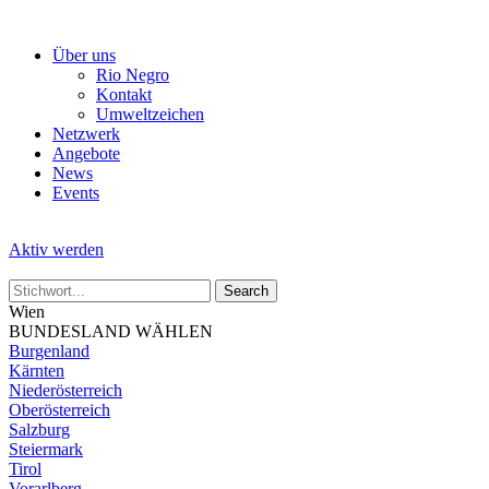
Skip
to
Über uns
the
Rio Negro
content
Kontakt
Umweltzeichen
Netzwerk
Angebote
News
Events
Aktiv werden
Wien
BUNDESLAND WÄHLEN
Burgenland
Kärnten
Niederösterreich
Oberösterreich
Salzburg
Steiermark
Tirol
Vorarlberg