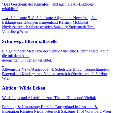
"Das Geschenk der Klimafee" jetzt auch als A3-Bildbögen
erhältlich!
1.-4. Schulstufe
5.-8. Schulstufe
Allgemeine News/Angebot
Bildungseinrichtungen
Burgenland
Kärnten
Moblilität
Niederösterreich
Oberösterreich
Salzburg
Steiermark
Tirol
Vorarlberg
Wien
Schulweg: Elternhaltestelle
Einige hundert Meter vor der Schule wird eine Elternhaltestelle für
die mit dem Auto
gebrachten Kinder eingerichtet.
Allgemeine News/Angebot
1.-4. Schulstufe
Bildungseinrichtungen
Burgenland
Kindergarten
Niederösterreich
Oberösterreich
Salzburg
Wien
Aktion: Wilde Ecken
Workshops und Aktivitäten zum Thema Klima und Vielfalt
Beratung & Umsetzung
Betriebe
Burgenland
Information &
Inspiration
Kärnten
Niederösterreich
Salzburg
Tirol
Vorarlberg
Wien