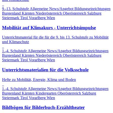
9.-13. Schulstufe
Allgemeine News/Angebot
Bildungseinrichtungen
Burgenland
Kärnten
Niederösterreich
Oberösterreich
Salzburg
Steiermark
Tirol
Vorarlberg
Wien
Mobilität auf Klimakurs - Unterrichtsimpulse
Unterrichtsmaterial für die für die 9. bis 13. Schulstufe zu Mobilität
und Klimaschutz
1.-4. Schulstufe
Allgemeine News/Angebot
Bildungseinrichtungen
Burgenland
Kärnten
Niederösterreich
Oberösterreich
Salzburg
Steiermark
Tirol
Vorarlberg
Wien
Unterrichtsmaterialien für die Volksschule
Hefte zu Mobilität, Energie, Klima und Boden
1.-4. Schulstufe
Allgemeine News/Angebot
Bildungseinrichtungen
Burgenland
Kärnten
Kindergarten
Oberösterreich
Salzburg
Steiermark
Tirol
Vorarlberg
Wien
Bildbögen für Bilderbuch-Erzähltheater