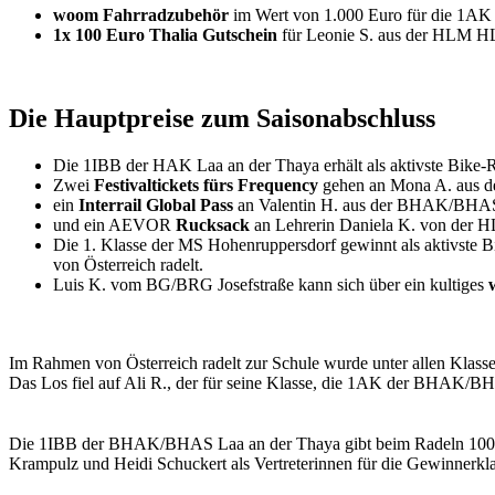
woom Fahrradzubehör
im Wert von 1.000 Euro für die 1
1x 100 Euro Thalia Gutschein
für Leonie S. aus der HLM 
Die Hauptpreise zum Saisonabschluss
Die 1IBB der HAK Laa an der Thaya erhält als aktivste Bike-
Zwei
Festivaltickets fürs Frequency
gehen an Mona A. aus
ein
Interrail Global Pass
an Valentin H. aus der BHAK/BHAS
und ein AEVOR
Rucksack
an Lehrerin Daniela K. von der 
Die 1. Klasse der MS Hohenruppersdorf gewinnt als aktivste B
von Österreich radelt.
Luis K. vom BG/BRG Josefstraße kann sich über ein kultiges
Im Rahmen von Österreich radelt zur Schule wurde unter allen Klass
Das Los fiel auf Ali R., der für seine Klasse, die 1AK der BHAK/
Die 1IBB der BHAK/BHAS Laa an der Thaya gibt beim Radeln 100 % –
Krampulz und Heidi Schuckert als Vertreterinnen für die Gewinnerk