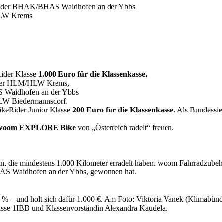
AK der BHAK/BHAS Waidhofen an der Ybbs
HLW Krems
Rider Klasse
1.000 Euro für die Klassenkasse.
 der HLM/HLW Krems,
 Waidhofen an der Ybbs
HLW Biedermannsdorf.
ikeRider Junior Klasse
200 Euro für die Klassenkasse
. Als Bundessi
woom EXPLORE Bike
von „Österreich radelt“ freuen.
en, die mindestens 1.000 Kilometer erradelt haben, woom Fahrradzubeh
BHAS Waidhofen an der Ybbs, gewonnen hat.
 und holt sich dafür 1.000 €. Am Foto: Viktoria Vanek (Klimabündn
lasse 1IBB und Klassenvorständin Alexandra Kaudela.