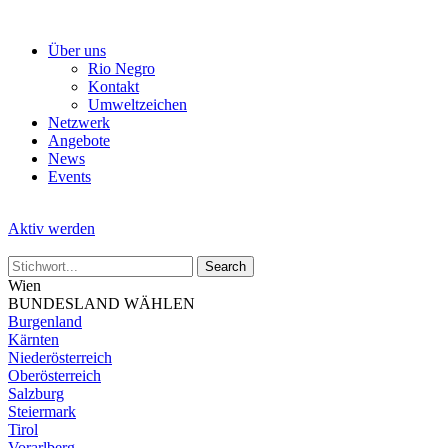
Skip
to
Über uns
the
Rio Negro
content
Kontakt
Umweltzeichen
Netzwerk
Angebote
News
Events
Aktiv werden
Wien
BUNDESLAND WÄHLEN
Burgenland
Kärnten
Niederösterreich
Oberösterreich
Salzburg
Steiermark
Tirol
Vorarlberg