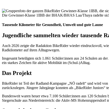
Die Gewinner-Klasse 1IBB der BHAK/BHAS Laa/Thaya radelte sich m
Tausende Kilometer für Gesundheit, Umwelt und gute Laune
Jugendliche sammelten wieder tausende R
Auch 2026 zeigte die Radaktion BikeRider wieder eindrucksvoll, wie v
Radkilometer auf ihren Alltagswegen.
Insgesamt beteiligten sich 1.061 Schüler:innen aus 24 Schulen an de
ein starkes Zeichen für aktive Mobilität im (Schul-)Alltag.
Das Projekt
BikeRider ist Teil der Radland-Kampagne „NÖ radelt“ und wird von K
zurückzulegen. Jüngere Jahrgänge konnten als „BikeRider Juniors“ tei
Bundesweit waren heuer etwa 7.100 Schüler:innen aus 120 Schulen bei
Siegerschule aus Niederösterreich: die Aktiv-MS Hohenruppersdorf mi