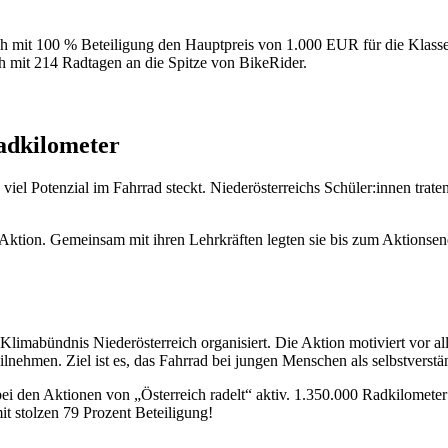
it 214 Radtagen an die Spitze von BikeRider.
adkilometer
iel Potenzial im Fahrrad steckt. Niederösterreichs Schüler:innen trat
r Aktion. Gemeinsam mit ihren Lehrkräften legten sie bis zum Aktions
limabündnis Niederösterreich organisiert. Die Aktion motiviert vor a
lnehmen. Ziel ist es, das Fahrrad bei jungen Menschen als selbstverstä
 den Aktionen von „Österreich radelt“ aktiv. 1.350.000 Radkilometer r
t stolzen 79 Prozent Beteiligung!