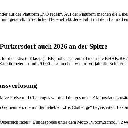
nder auf der Plattform „NÖ radelt“. Auf der Plattform machen die Bike
itt geradelt. Erfreulicher Nebeneffekt: Jede Fahrt mit dem Fahrrad ent
Purkersdorf auch 2026 an der Spitze
d für die aktivste Klasse (1IBB) holte sich einmal mehr die BHAK/BHA
Radkilometer – rund 29.000 – sammelten wie im Vorjahr die Schüler:
lussverlosung
tive Preise und Challenges während der gesamten Aktionsdauer zusätz
 Gemeinden, die mit der beliebten „Eis Challenge“ begeisterten: Laa 
 „Österreich radelt“ Bundespreise unter dem Motto „woom2school“. Zwe