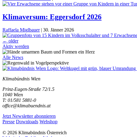
Klimaversum: Eggersdorf 2026
Raffaela Miglbauer
|
30. Jänner 2026
Beitragsnavigation
←
older
Aktiv werden
Alle News
Klimabündnis Wien
Prinz-Eugen-Straße 72/1.5
1040 Wien
T: 01/581 5881-0
office@klimabuendnis.at
Jetzt Newsletter abonnieren
Presse
Downloads
Webshop
© 2026 Klimabündnis Österreich