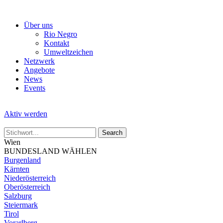
Skip
to
Über uns
the
Rio Negro
content
Kontakt
Umweltzeichen
Netzwerk
Angebote
News
Events
Aktiv werden
Wien
BUNDESLAND WÄHLEN
Burgenland
Kärnten
Niederösterreich
Oberösterreich
Salzburg
Steiermark
Tirol
Vorarlberg