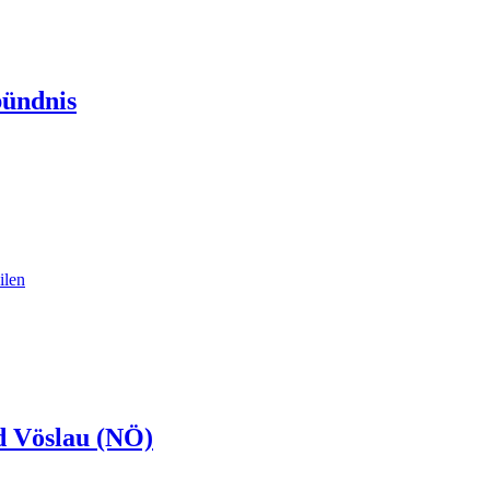
bündnis
d Vöslau (NÖ)