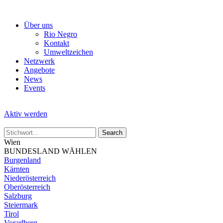
Skip
to
Über uns
the
Rio Negro
content
Kontakt
Umweltzeichen
Netzwerk
Angebote
News
Events
Aktiv werden
Wien
BUNDESLAND WÄHLEN
Burgenland
Kärnten
Niederösterreich
Oberösterreich
Salzburg
Steiermark
Tirol
Vorarlberg