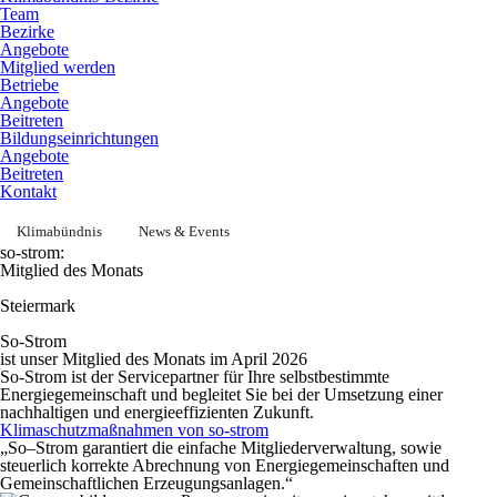
Team
Bezirke
Angebote
Mitglied werden
Betriebe
Angebote
Beitreten
Bildungseinrichtungen
Angebote
Beitreten
Kontakt
Klimabündnis
News & Events
so-strom:
Mitglied des Monats
Steiermark
So-Strom
ist unser Mitglied des Monats im April 2026
So-Strom ist der Servicepartner für Ihre selbstbestimmte
Energiegemeinschaft und begleitet Sie bei der Umsetzung einer
nachhaltigen und energieeffizienten Zukunft.
Klimaschutzmaßnahmen von so-strom
„
So
–
Strom
garantiert die einfache Mitgliederverwaltung,
so
wie
steuerlich korrekte Abrechnung von Energiegemeinschaften und
Gemeinschaftlichen Erzeugungsanlagen.“