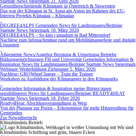
Startsite News
Steiermark
21. April 2026
Grenzüberschreitende Klimatage in Österreich & Slowenien
Das war der Klimatag in St. Anna am Aigen im Rahmen des EU-
Interreg Projekts Klimatag – Klimadan
DEGREE4ALPS
Gemeinden
News für Landingpages/Beiträge
Startsite News
Steiermark
18. März 2026
DEGREE4ALPS – So kim i umadum in Bad Mitterndorf
Nachlese zum Infonachmittag rund um Mobilitätsangebote und digitale
Lösungen
Allgemeine News/Angebot
Beratung & Umsetzung
Betriebe
Bildungseinrichtungen
FH und Universität
Gemeinden
Information &
Inspiration
News für Landingpages/Beiträge
Startsite News
Steiermark
Webinare
Weiterbildung
Zielgruppe
5. März 2026
Nachlese: GROWingChange – Train the Trainee
Workshop zu Ausbildung der Klimaranger in den Klimaparks
Gemeinden
Information & Inspiration
meine Bürger:innen
sensibilisieren
News für Landingpages/Beiträge
READY4HEAT
Startsite News
Steiermark
18. Feber 2026
Ready4Heat: Abschlussveranstaltung in Weiz
Von der Planung zur Praxis – Erkenntnisse für mehr Hitzeresilienz für
Gemeinden
Zur Newsübersicht
Klimabündnis-Betrieb