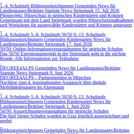
1.-4. Schulstufe
Bildungseinrichtungen
Gemeinden
News für
Landingpages/Beiträge
Startsite News
Steiermark
15. Juli 2026
Pilotprojekt: Hitzeschutz in steirischen Kindergärten und Krippen
Gemeinsam mit dem Land Steiermark wurden Hitzeschutzmaßnahmen
und Workshops für ausgewählte Kindergärten und Krippen umgesetzt
1.-4. Schulstufe
5.-8. Schulstufe
50/50
9.-13. Schulstufe
Bildungseinrichtungen
Gemeinden
Kindergarten
News für
Landingpages/Beiträge
Steiermark
17. Juni 2026
50/50: Online-Informationsveranstaltungen für steirische Schulen
Das 50/50 Energiesparprojekt in der Steiermark geht in die nächste
Runde: Alle Informationen zur Teilnahme
DEGREE4ALPS
Gemeinden
News für Landingpages/Beiträge
Startsite News
Steiermark
9. Juni 2026
DEGREE4ALPS – Partnermeeting in München
Nachlese zum 4. transnationalen Austausch über digitale
Mobilitätslösungen im Alpenraum
1.-4. Schulstufe
5.-8. Schulstufe
50/50
9.-13. Schulstufe
Bildungseinrichtungen
Gemeinden
Kindergarten
News für
Landingpages/Beiträge
Steiermark
1. Juni 2026
50/50: Auszeichnungsveranstaltung für steirische Schulen
Die fünf Sieger-Schulen wurden in Graz feierlich ausgezeichnet und
geehrt
Bildungseinrichtungen
Gemeinden
News für Landingpages/Beiträge