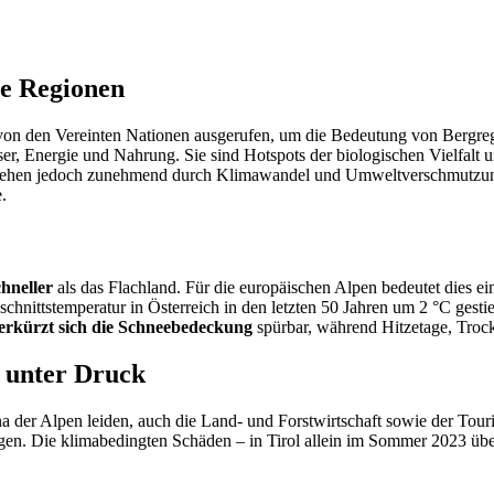
ne Regionen
von den Vereinten Nationen ausgerufen, um die Bedeutung von Bergre
r, Energie und Nahrung. Sie sind Hotspots der biologischen Vielfalt 
ältig, stehen jedoch zunehmend durch Klimawandel und Umweltverschmut
.
chneller
als das Flachland. Für die europäischen Alpen bedeutet dies 
nittstemperatur in Österreich in den letzten 50 Jahren um 2 °C gestiege
erkürzt sich die Schneebedeckung
spürbar, während Hitzetage, Troc
 unter Druck
na der Alpen leiden, auch die Land- und Forstwirtschaft sowie der Tour
ngen. Die klimabedingten Schäden – in Tirol allein im Sommer 2023 üb