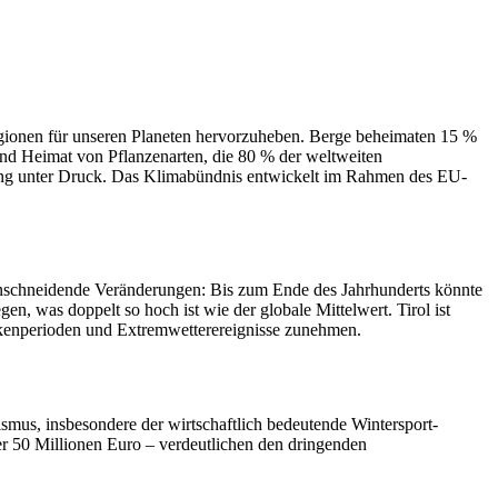
gionen für unseren Planeten hervorzuheben. Berge beheimaten 15 %
und Heimat von Pflanzenarten, die 80 % der weltweiten
zung unter Druck. Das Klimabündnis entwickelt im Rahmen des EU-
einschneidende Veränderungen: Bis zum Ende des Jahrhunderts könnte
n, was doppelt so hoch ist wie der globale Mittelwert. Tirol ist
kenperioden und Extremwetterereignisse zunehmen.
ismus, insbesondere der wirtschaftlich bedeutende Wintersport-
er 50 Millionen Euro – verdeutlichen den dringenden