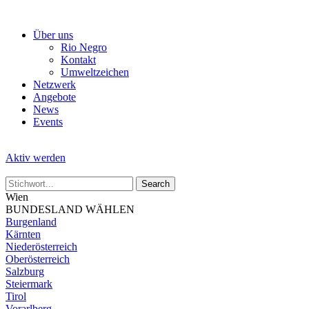
Skip
to
Über uns
the
Rio Negro
content
Kontakt
Umweltzeichen
Netzwerk
Angebote
News
Events
Aktiv werden
Wien
BUNDESLAND WÄHLEN
Burgenland
Kärnten
Niederösterreich
Oberösterreich
Salzburg
Steiermark
Tirol
Vorarlberg