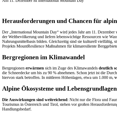
Am 11. Dezember ist International Mountain Day
Herausforderungen und Chancen für alpi
Der „International Mountain Day“ wird jedes Jahr am 11. Dezember 
der Weltbevölkerung und liefern lebenswichtige Ressourcen wie Wasse
Nahrungsmittelbasis bilden. Gleichzeitig sind sie kulturell vielf
Projekts MountResilience Maßnahmen für klimaresiliente Berggebiete
Bergregionen im Klimawandel
Bergregionen
erwärmen
sich im Zuge des Klimawandels
deutlich s
die Schneedecke um bis zu 90 % abnehmen. Schon jetzt ist die Durchsch
hiervon stark betroffen. In mittleren Höhenlagen, etwa um 1.000 m,
v
Alpine Ökosysteme und Lebensgrundlagen
Die Auswirkungen sind weitreichend
: Nicht nur die Flora und Fau
Tourismus in Österreich und Tirol, stehen vor großen Herausforderu
Handlungsbedarf.