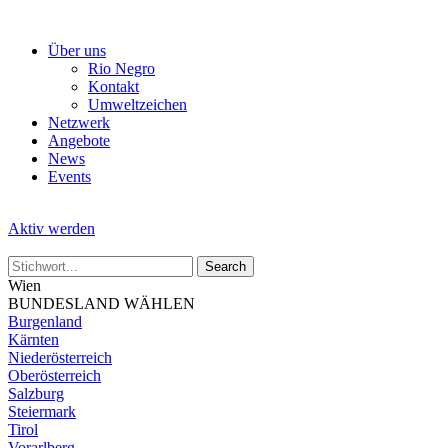
Skip
to
Über uns
the
Rio Negro
content
Kontakt
Umweltzeichen
Netzwerk
Angebote
News
Events
Aktiv werden
Wien
BUNDESLAND WÄHLEN
Burgenland
Kärnten
Niederösterreich
Oberösterreich
Salzburg
Steiermark
Tirol
Vorarlberg