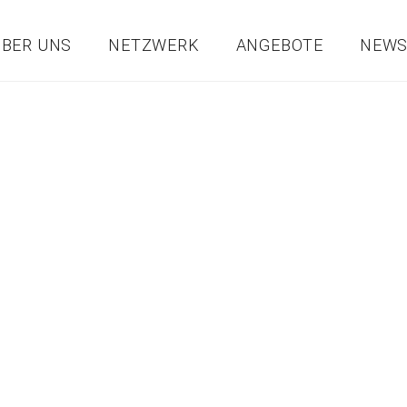
ÜBER UNS
NETZWERK
ANGEBOTE
NEW
Start
Unser Verein
Bezirke
Betriebe
Bil
EGRO –