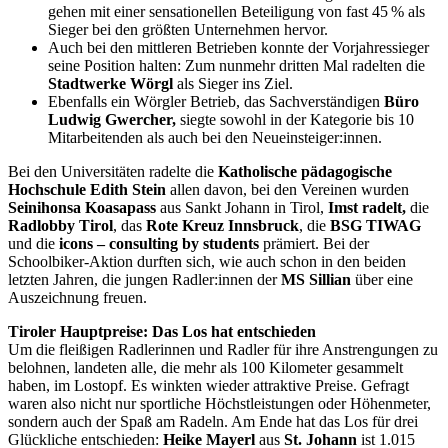
gehen mit einer sensationellen Beteiligung von fast 45 % als
Sieger bei den größten Unternehmen hervor.
Auch bei den mittleren Betrieben konnte der Vorjahressieger
seine Position halten: Zum nunmehr dritten Mal radelten die
Stadtwerke Wörgl
als Sieger ins Ziel.
Ebenfalls ein Wörgler Betrieb, das Sachverständigen
Büro
Ludwig Gwercher,
siegte sowohl in der Kategorie bis 10
Mitarbeitenden als auch bei den Neueinsteiger:innen.
Bei den Universitäten radelte die
Katholische pädagogische
Hochschule Edith Stein
allen davon, bei den Vereinen wurden
Seinihonsa Koasapass
aus Sankt Johann in Tirol,
Imst radelt,
die
Radlobby Tirol
, das
Rote Kreuz Innsbruck
, die
BSG TIWAG
und die
icons – consulting by students
prämiert. Bei der
Schoolbiker-Aktion durften sich, wie auch schon in den beiden
letzten Jahren, die jungen Radler:innen der
MS Sillian
über eine
Auszeichnung freuen.
Tiroler Hauptpreise: Das Los hat entschieden
Um die fleißigen Radlerinnen und Radler für ihre Anstrengungen zu
belohnen, landeten alle, die mehr als 100 Kilometer gesammelt
haben, im Lostopf. Es winkten wieder attraktive Preise. Gefragt
waren also nicht nur sportliche Höchstleistungen oder Höhenmeter,
sondern auch der Spaß am Radeln. Am Ende hat das Los für drei
Glückliche entschieden:
Heike Mayerl
aus
St. Johann
ist 1.015