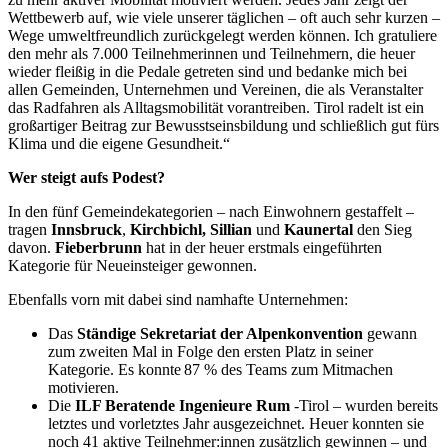
Wettbewerb auf, wie viele unserer täglichen – oft auch sehr kurzen –
Wege umweltfreundlich zurückgelegt werden können. Ich gratuliere
den mehr als 7.000 Teilnehmerinnen und Teilnehmern, die heuer
wieder fleißig in die Pedale getreten sind und bedanke mich bei
allen Gemeinden, Unternehmen und Vereinen, die als Veranstalter
das Radfahren als
Alltagsm
obilität vorantreiben.
Tirol radelt
ist ein
großartiger Beitrag zur Bewusstseinsbildung und schließlich gut
fürs
Klima und
die eigene
Gesundheit.“
Wer steigt aufs Podest?
In den fünf Gemeindekategorien – nach Einwohnern gestaffelt –
tragen
Innsbruck
,
Kirchbichl, Sillian
und
Kaunertal
den Sieg
davon.
Fieberbrunn
hat in der heuer erstmals eingeführten
Kategorie für Neueinsteiger gewonnen.
Ebenfalls vorn mit dabei sind namhafte Unternehmen:
Das
Ständige Sekretariat der Alpenkonvention
gewann
zum zweiten Mal in Folge den ersten Platz in seiner
Kategorie. Es konnte 87 % des Teams zum Mitmachen
motivieren.
Die
ILF Beratende Ingenieure Rum
-Tirol – wurden bereits
letztes und vorletztes Jahr ausgezeichnet. Heuer konnten sie
noch 41 aktive Teilnehmer:innen zusätzlich gewinnen – und