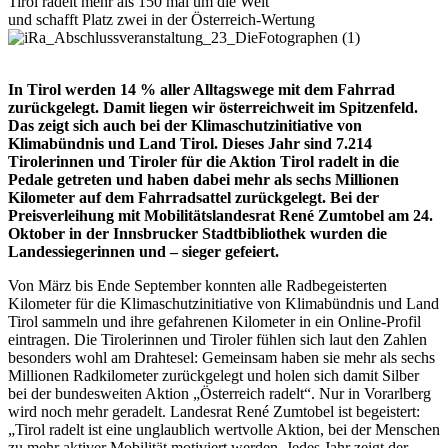
Tirol radelt mehr als 150 mal um die Welt
und schafft Platz zwei in der Österreich-Wertung
In Tirol werden 14 % aller Alltagswege mit dem Fahrrad
zurückgelegt. Damit liegen wir österreichweit im Spitzenfeld.
Das zeigt sich auch bei der Klimaschutzinitiative von
Klimabündnis und Land Tirol. Dieses Jahr sind 7
.
214
Tirolerinnen und Tiroler
für die Aktion Tirol radelt in die
Pedale getreten und haben
dabei
mehr als sechs Millionen
Kilometer auf dem Fahrradsattel zurückgelegt. Bei
der
Preisverleihung mit
Mobilitätsl
andesrat René Zumtobel am 24.
Oktober in der Innsbrucker Stadtbibliothek wurden die
Landessiegerinnen und –
sieger
gefeiert.
Von März bis Ende September konnten alle Radbegeisterten
Kilometer für die Klimaschutzinitiative von Klimabündnis und Land
Tirol sammeln und
ihre gefahrenen Kilometer in ein
Online-Profil
eintragen. Die Tirolerinnen und Tiroler fühlen sich
laut den Zahlen
besonders wohl am Drahtesel: Gemeinsam haben sie mehr als
sechs
Millionen Radkilometer zurückgelegt und holen sich damit Silber
bei der bundesweiten Aktion „Österreich radelt“. Nur in Vorarlberg
wird noch mehr geradelt. Landesrat René Zumtobel ist begeistert:
„Tirol radelt ist eine
unglaublich wertvolle
Aktion, bei der Menschen
zu mehr aktiver Mobilität motiviert werden. Jedes Jahr zeigt der