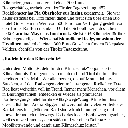
Kilometer geradelt und erhält einen 700 Euro
Radgeschäftsgutschein von der Tiroler Tageszeitung. 452
Radkilometer hat
Pia Oberhofer
aus
Inzing
gesammelt. Sie war
heuer erstmals bei Tirol radelt dabei und freut sich über einen Bio-
Hotel-Gutschein im Wert von 500 Euro, zur Verfügung gestellt von
den Tiroler Raiffeisenbanken. Und die Schoolbikerin des Jahres
heißt
Carolina Mayr
aus
Innsbruck.
Sie ist 203 Kilometer für ihre
Schule geradelt, das
Wirtschaftskundliche Realgymnasium
der
Ursulinen
, und erhält einen 300 Euro Gutschein für den Bikepalast
Volders, ebenfalls von der Tiroler Tageszeitung.
„Radeln für den Klimaschutz“
Unter dem Motto „Radeln für den Klimaschutz“ organisiert das
Klimabündnis Tirol gemeinsam mit dem Land Tirol die Initiative
bereits zum 13. Mal. „Wir alle merken, ob auf Mountainbike-
Strecken, auf den Radwegen oder im hauseigenen Radkeller: Das
Rad liegt weiterhin voll im Trend. Immer mehr Menschen, vor allem
in Ballungsräumen, entdecken es wieder als praktisches
Fortbewegungsmittel für ihre Alltagswege“, sagt Klimabündnis
Geschäftsführer Andrä Stigger und weist auf die vielen Vorteile des
Radfahrens hin: „Mit dem Radl sind wir nicht nur günstig und
umweltfreundlich unterwegs. Es ist das ideale Fortbewegungsmittel,
weil es unser Immunsystem stärkt und wir einen Beitrag zur
Mobilitätswende und damit zum Klimaschutz leisten“.