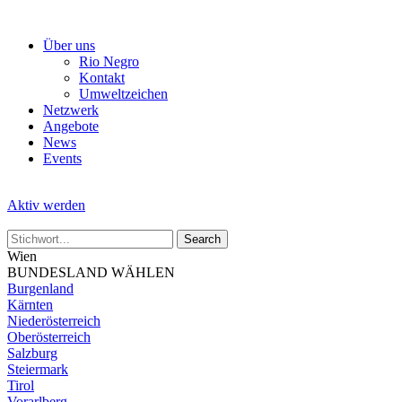
Skip
to
Über uns
the
Rio Negro
content
Kontakt
Umweltzeichen
Netzwerk
Angebote
News
Events
Aktiv werden
Wien
BUNDESLAND WÄHLEN
Burgenland
Kärnten
Niederösterreich
Oberösterreich
Salzburg
Steiermark
Tirol
Vorarlberg