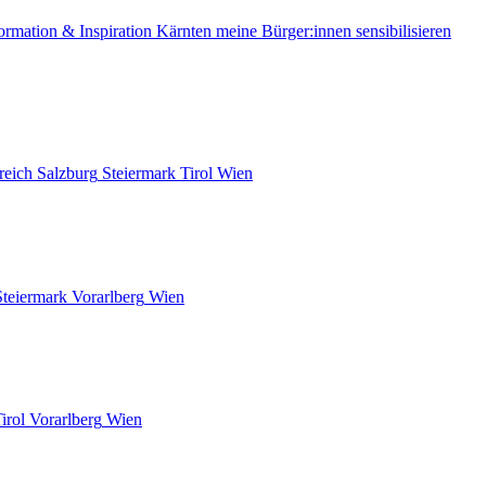
ormation & Inspiration
Kärnten
meine Bürger:innen sensibilisieren
reich
Salzburg
Steiermark
Tirol
Wien
Steiermark
Vorarlberg
Wien
irol
Vorarlberg
Wien