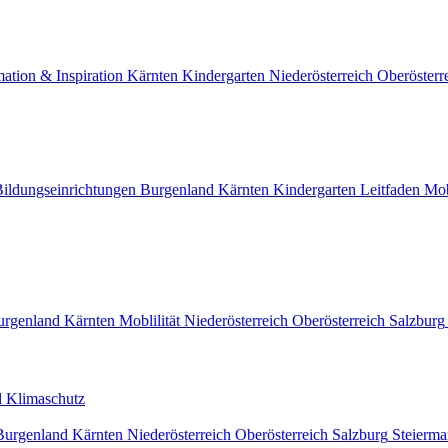
mation & Inspiration
Kärnten
Kindergarten
Niederösterreich
Oberösterr
ildungseinrichtungen
Burgenland
Kärnten
Kindergarten
Leitfaden
Mob
urgenland
Kärnten
Moblilität
Niederösterreich
Oberösterreich
Salzburg
nd Klimaschutz
Burgenland
Kärnten
Niederösterreich
Oberösterreich
Salzburg
Steierma