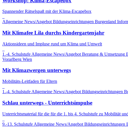
Workshop: Klima-Escapebox
Spannender Rätselspaß mit der Klima-Escapebox
Allgemeine News/Angebot
Bildungseinrichtungen
Burgenland
Infor
Mit Klimafee Lila durchs Kindergartenjahr
Aktionsideen und Impluse rund um Klima und Umwelt
1.-4. Schulstufe
Allgemeine News/Angebot
Beratung & Umsetzung
B
Vorarlberg
Wien
Mit Klimazwergen unterwegs
Mobilitäts-Leitfaden für Eltern
1.-4. Schulstufe
Allgemeine News/Angebot
Bildungseinrichtungen
B
Schlau unterwegs - Unterrichtsimpulse
Unterrichtsmaterial für die für die 1. bis 4. Schulstufe zu Mobilität u
9.-13. Schulstufe
Allgemeine News/Angebot
Bildungseinrichtungen