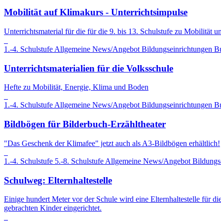
Mobilität auf Klimakurs - Unterrichtsimpulse
Unterrichtsmaterial für die für die 9. bis 13. Schulstufe zu Mobilität
1.-4. Schulstufe
Allgemeine News/Angebot
Bildungseinrichtungen
B
Unterrichtsmaterialien für die Volksschule
Hefte zu Mobilität, Energie, Klima und Boden
1.-4. Schulstufe
Allgemeine News/Angebot
Bildungseinrichtungen
B
Bildbögen für Bilderbuch-Erzähltheater
"Das Geschenk der Klimafee" jetzt auch als A3-Bildbögen erhältlich!
1.-4. Schulstufe
5.-8. Schulstufe
Allgemeine News/Angebot
Bildungs
Schulweg: Elternhaltestelle
Einige hundert Meter vor der Schule wird eine Elternhaltestelle für d
gebrachten Kinder eingerichtet.