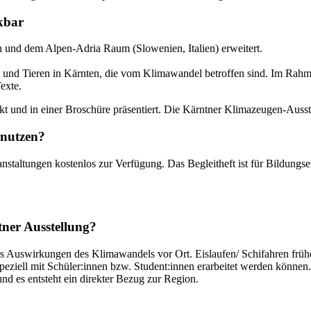
kbar
 und dem Alpen-Adria Raum (Slowenien, Italien) erweitert.
und Tieren in Kärnten, die vom Klimawandel betroffen sind. Im Rahmen
exte.
t und in einer Broschüre präsentiert. Die Kärntner Klimazeugen-Ausste
 nutzen?
staltungen kostenlos zur Verfügung. Das Begleitheft ist für Bildungsein
tner Ausstellung?
s Auswirkungen des Klimawandels vor Ort. Eislaufen/ Schifahren früh
speziell mit Schüler:innen bzw. Student:innen erarbeitet werden könne
nd es entsteht ein direkter Bezug zur Region.