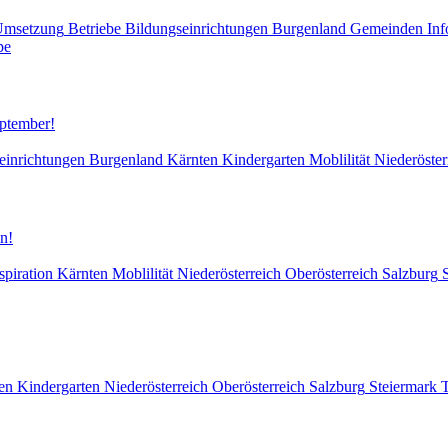
Umsetzung
Betriebe
Bildungseinrichtungen
Burgenland
Gemeinden
Inf
pe
eptember!
einrichtungen
Burgenland
Kärnten
Kindergarten
Moblilität
Niederöster
n!
spiration
Kärnten
Moblilität
Niederösterreich
Oberösterreich
Salzburg
en
Kindergarten
Niederösterreich
Oberösterreich
Salzburg
Steiermark
T