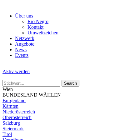
Skip
to
Über uns
the
Rio Negro
content
Kontakt
Umweltzeichen
Netzwerk
Angebote
News
Events
Aktiv werden
Wien
BUNDESLAND WÄHLEN
Burgenland
Kärnten
Niederösterreich
Oberösterreich
Salzburg
Steiermark
Tirol
Vorarlberg