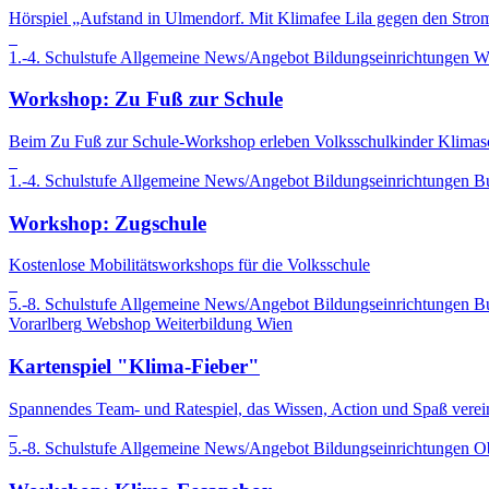
Hörspiel „Aufstand in Ulmendorf. Mit Klimafee Lila gegen den Stro
1.-4. Schulstufe
Allgemeine News/Angebot
Bildungseinrichtungen
W
Workshop: Zu Fuß zur Schule
Beim Zu Fuß zur Schule-Workshop erleben Volksschulkinder Klimaschu
1.-4. Schulstufe
Allgemeine News/Angebot
Bildungseinrichtungen
B
Workshop: Zugschule
Kostenlose Mobilitätsworkshops für die Volksschule
5.-8. Schulstufe
Allgemeine News/Angebot
Bildungseinrichtungen
B
Vorarlberg
Webshop
Weiterbildung
Wien
Kartenspiel "Klima-Fieber"
Spannendes Team- und Ratespiel, das Wissen, Action und Spaß verein
5.-8. Schulstufe
Allgemeine News/Angebot
Bildungseinrichtungen
Ob