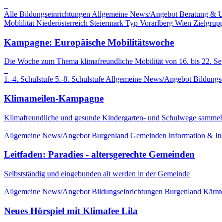
Alle Bildungseinrichtungen
Allgemeine News/Angebot
Beratung & 
Moblilität
Niederösterreich
Steiermark
Typ
Vorarlberg
Wien
Zielgrup
Kampagne: Europäische Mobilitätswoche
Die Woche zum Thema klimafreundliche Mobilität von 16. bis 22. S
1.-4. Schulstufe
5.-8. Schulstufe
Allgemeine News/Angebot
Bildungs
Klimameilen-Kampagne
Klimafreundliche und gesunde Kindergarten- und Schulwege sammel
Allgemeine News/Angebot
Burgenland
Gemeinden
Information & In
Leitfaden: Paradies - altersgerechte Gemeinden
Selbstständig und eingebunden alt werden in der Gemeinde
Allgemeine News/Angebot
Bildungseinrichtungen
Burgenland
Kärnt
Neues Hörspiel mit Klimafee Lila