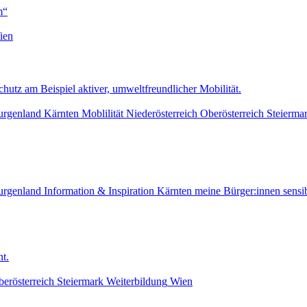
m“
ien
tz am Beispiel aktiver, umweltfreundlicher Mobilität.
urgenland
Kärnten
Moblilität
Niederösterreich
Oberösterreich
Steierma
urgenland
Information & Inspiration
Kärnten
meine Bürger:innen sensib
t.
erösterreich
Steiermark
Weiterbildung
Wien