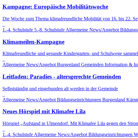
Kampagne: Europäische Mobilitätswoche
Die Woche zum Thema klimafreundliche Mobilität von 16. bis 22. S
1.-4. Schulstufe
5.-8. Schulstufe
Allgemeine News/Angebot
Bildungs
Klimameilen-Kampagne
Klimafreundliche und gesunde Kindergarten- und Schulwege sammel
Allgemeine News/Angebot
Burgenland
Gemeinden
Information & In
Leitfaden: Paradies - altersgerechte Gemeinden
Selbstständig und eingebunden alt werden in der Gemeinde
Allgemeine News/Angebot
Bildungseinrichtungen
Burgenland
Kärnt
Neues Hörspiel mit Klimafee Lila
Hörspiel „Aufstand in Ulmendorf. Mit Klimafee Lila gegen den Stro
1.-4. Schulstufe
Allgemeine News/Angebot
Bildungseinrichtungen
W