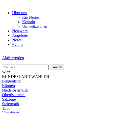
Skip
to
Über uns
the
Rio Negro
content
Kontakt
Umweltzeichen
Netzwerk
Angebote
News
Events
Aktiv werden
Wien
BUNDESLAND WÄHLEN
Burgenland
Kärnten
Niederösterreich
Oberösterreich
Salzburg
Steiermark
Tirol
Vorarlberg