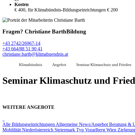
Kosten
€ 400, für Klimabündnis-Bildungseinrichtungen € 200
Fragen?
Christiane Barth
Bildung
+43 2742/26967-14
+43 664/88 51 90 41
christiane.barth@klimabuendnis.at
Klimabündnis
Angebot
Seminar Klimaschutz und Frieden
Seminar Klimaschutz und Frie
WEITERE ANGEBOTE
Alle Bildungseinrichtungen
Allgemeine News/Angebot
Beratung & 
Moblilität
Niederösterreich
Steiermark
Typ
Vorarlberg
Wien
Zielgrup