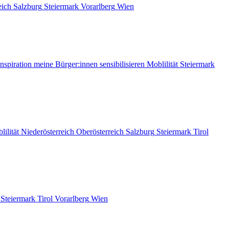
eich
Salzburg
Steiermark
Vorarlberg
Wien
nspiration
meine Bürger:innen sensibilisieren
Moblilität
Steiermark
lilität
Niederösterreich
Oberösterreich
Salzburg
Steiermark
Tirol
Steiermark
Tirol
Vorarlberg
Wien