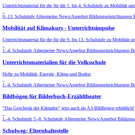
Unterrichtsmaterial für die für die 1. bis 4. Schulstufe zu Mobilität u
9.-13. Schulstufe
Allgemeine News/Angebot
Bildungseinrichtungen
Mobilität auf Klimakurs - Unterrichtsimpulse
Unterrichtsmaterial für die für die 9. bis 13. Schulstufe zu Mobilität
1.-4. Schulstufe
Allgemeine News/Angebot
Bildungseinrichtungen
B
Unterrichtsmaterialien für die Volksschule
Hefte zu Mobilität, Energie, Klima und Boden
1.-4. Schulstufe
Allgemeine News/Angebot
Bildungseinrichtungen
B
Bildbögen für Bilderbuch-Erzähltheater
"Das Geschenk der Klimafee" jetzt auch als A3-Bildbögen erhältlich!
1.-4. Schulstufe
5.-8. Schulstufe
Allgemeine News/Angebot
Bildungs
Schulweg: Elternhaltestelle