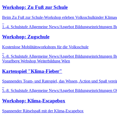
Workshop: Zu Fuß zur Schule
Beim Zu Fuß zur Schule-Workshop erleben Volksschulkinder Klimaschu
1.-4. Schulstufe
Allgemeine News/Angebot
Bildungseinrichtungen
B
Workshop: Zugschule
Kostenlose Mobilitätsworkshops für die Volksschule
5.-8. Schulstufe
Allgemeine News/Angebot
Bildungseinrichtungen
B
Vorarlberg
Webshop
Weiterbildung
Wien
Kartenspiel "Klima-Fieber"
Spannendes Team- und Ratespiel, das Wissen, Action und Spaß verein
5.-8. Schulstufe
Allgemeine News/Angebot
Bildungseinrichtungen
Ob
Workshop: Klima-Escapebox
Spannender Rätselspaß mit der Klima-Escapebox