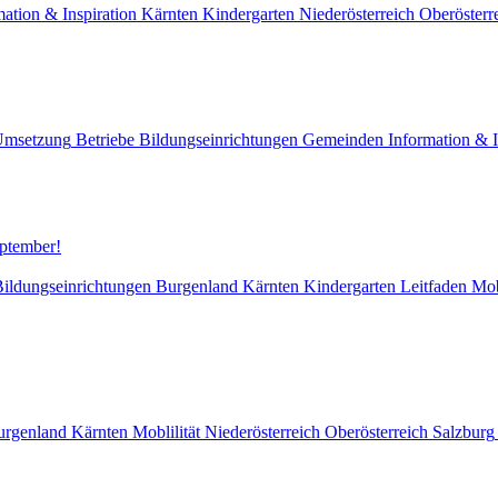
mation & Inspiration
Kärnten
Kindergarten
Niederösterreich
Oberösterr
Umsetzung
Betriebe
Bildungseinrichtungen
Gemeinden
Information & I
eptember!
ildungseinrichtungen
Burgenland
Kärnten
Kindergarten
Leitfaden
Mob
urgenland
Kärnten
Moblilität
Niederösterreich
Oberösterreich
Salzburg