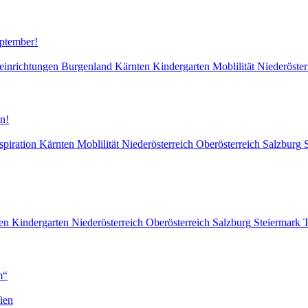
eptember!
einrichtungen
Burgenland
Kärnten
Kindergarten
Moblilität
Niederöster
n!
spiration
Kärnten
Moblilität
Niederösterreich
Oberösterreich
Salzburg
en
Kindergarten
Niederösterreich
Oberösterreich
Salzburg
Steiermark
T
m“
ien