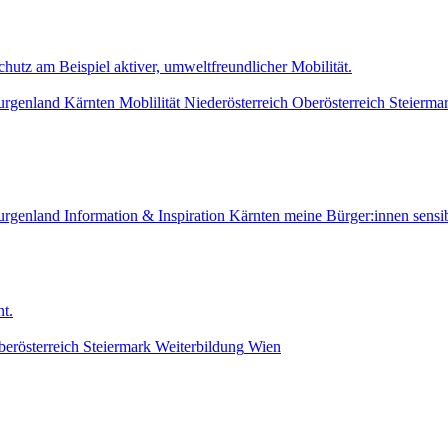
tz am Beispiel aktiver, umweltfreundlicher Mobilität.
urgenland
Kärnten
Moblilität
Niederösterreich
Oberösterreich
Steierma
urgenland
Information & Inspiration
Kärnten
meine Bürger:innen sensib
t.
erösterreich
Steiermark
Weiterbildung
Wien