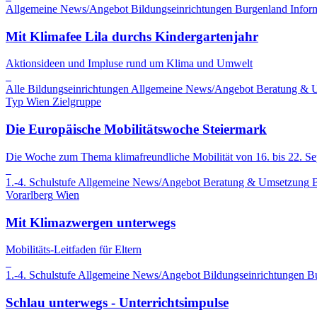
Allgemeine News/Angebot
Bildungseinrichtungen
Burgenland
Infor
Mit Klimafee Lila durchs Kindergartenjahr
Aktionsideen und Impluse rund um Klima und Umwelt
Alle Bildungseinrichtungen
Allgemeine News/Angebot
Beratung & 
Typ
Wien
Zielgruppe
Die Europäische Mobilitätswoche Steiermark
Die Woche zum Thema klimafreundliche Mobilität von 16. bis 22. S
1.-4. Schulstufe
Allgemeine News/Angebot
Beratung & Umsetzung
B
Vorarlberg
Wien
Mit Klimazwergen unterwegs
Mobilitäts-Leitfaden für Eltern
1.-4. Schulstufe
Allgemeine News/Angebot
Bildungseinrichtungen
B
Schlau unterwegs - Unterrichtsimpulse