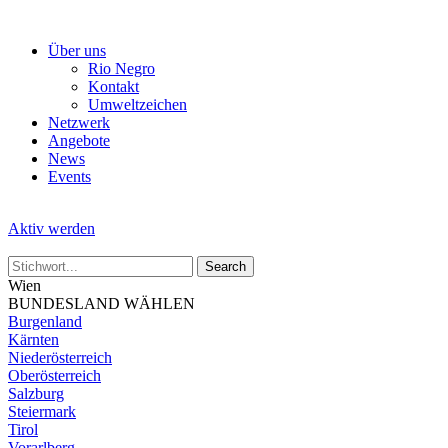
Skip
to
Über uns
the
Rio Negro
content
Kontakt
Umweltzeichen
Netzwerk
Angebote
News
Events
Aktiv werden
Wien
BUNDESLAND WÄHLEN
Burgenland
Kärnten
Niederösterreich
Oberösterreich
Salzburg
Steiermark
Tirol
Vorarlberg