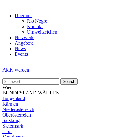
Skip
to
Über uns
the
Rio Negro
content
Kontakt
Umweltzeichen
Netzwerk
Angebote
News
Events
Aktiv werden
Wien
BUNDESLAND WÄHLEN
Burgenland
Kärnten
Niederösterreich
Oberösterreich
Salzburg
Steiermark
Tirol
Vorarlberg